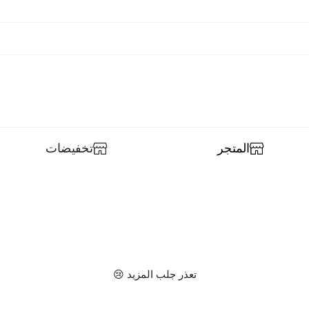
المتجر
تخفيضات
تعذر جلب المزيد 😢